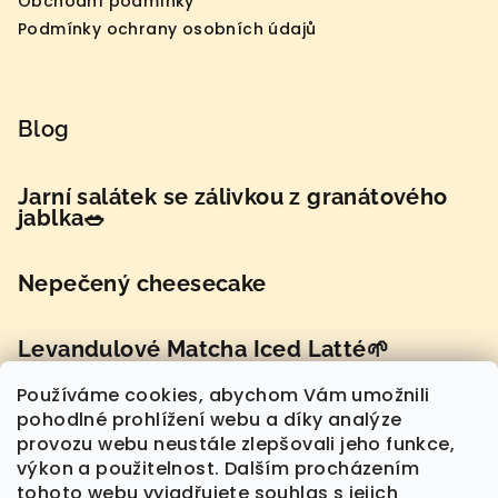
Obchodní podmínky
Podmínky ochrany osobních údajů
Blog
Jarní salátek se zálivkou z granátového
jablka🥗
Nepečený cheesecake
Levandulové Matcha Iced Latté🌱
Používáme cookies, abychom Vám umožnili
pohodlné prohlížení webu a díky analýze
provozu webu neustále zlepšovali jeho funkce,
Přijímáme online platby
výkon a použitelnost. Dalším procházením
tohoto webu vyjadřujete souhlas s jejich