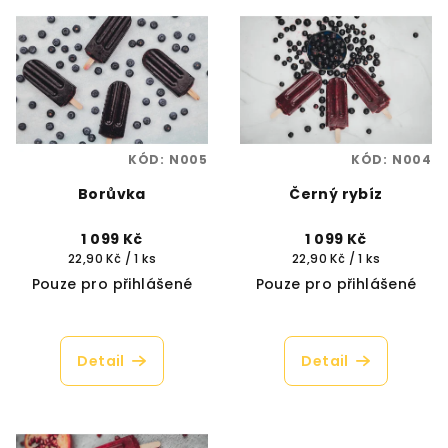
V
o
ý
d
p
u
i
k
s
t
p
ů
KÓD:
N005
KÓD:
N004
r
Borůvka
Černý rybíz
o
d
1 099 Kč
1 099 Kč
u
Měrná
Měrná
22,90 Kč / 1 ks
22,90 Kč / 1 ks
cena:
cena:
k
Pouze pro přihlášené
Pouze pro přihlášené
t
ů
Detail
Detail