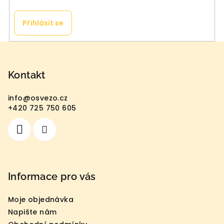
Přihlásit se
Z
á
p
Kontakt
a
info
@
osvezo.cz
t
+420 725 750 605
í
Informace pro vás
Moje objednávka
Napište nám