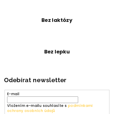
d
a
c
í
Bez laktózy
p
r
v
k
y
Bez lepku
v
ý
p
i
s
Odebírat newsletter
u
E-mail
Vložením e-mailu souhlasíte s
podmínkami
ochrany osobních údajů