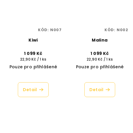
KÓD:
N007
KÓD:
N002
Kiwi
Malina
1 099 Kč
1 099 Kč
Měrná
Měrná
22,90 Kč / 1 ks
22,90 Kč / 1 ks
cena:
cena:
Pouze pro přihlášené
Pouze pro přihlášené
Detail
Detail