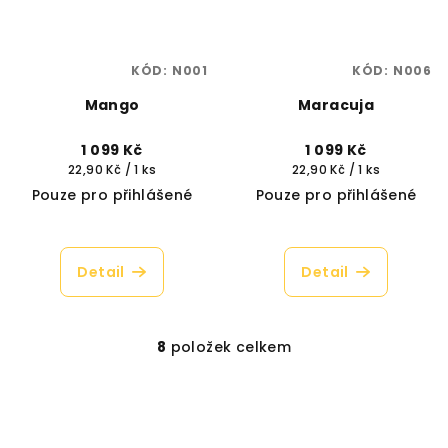
KÓD:
N001
KÓD:
N006
Mango
Maracuja
1 099 Kč
1 099 Kč
Měrná
Měrná
22,90 Kč / 1 ks
22,90 Kč / 1 ks
cena:
cena:
Pouze pro přihlášené
Pouze pro přihlášené
Detail
Detail
8
položek celkem
O
v
l
á