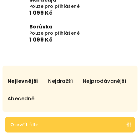
Pouze pro přihlášené
1 099 Kč
Borůvka
Pouze pro přihlášené
1 099 Kč
Ř
a
Nejlevnější
Nejdražší
Nejprodávanější
z
e
Abecedně
n
í
p
Otevřít filtr
r