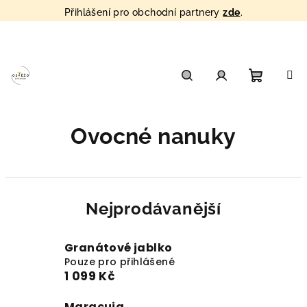
Přihlášení pro obchodní partnery
zde
.
Přejít
na
obsah
Nákupn
Hledat
Přihlášení
Ovocné nanuky
košík
Nejprodávanější
Granátové jablko
Pouze pro přihlášené
1 099 Kč
Maracuja