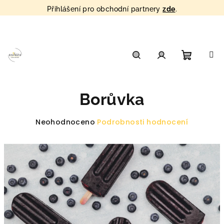
Přihlášení pro obchodní partnery
zde
.
Přejít
na
obsah
Nákupn
Hledat
Přihlášení
Borůvka
košík
Průměrné
Neohodnoceno
Podrobnosti hodnocení
hodnocení
produktu
je
0,0
z
5
hvězdiček.