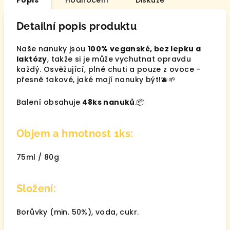
Popis
Hodnocení
Diskuze
Detailní popis produktu
Naše nanuky jsou
100% veganské, bez lepku a
laktózy
, takže si je může vychutnat opravdu
každý. Osvěžující, plné chuti a pouze z ovoce –
přesně takové, jaké mají nanuky být!🫐🌱
Balení obsahuje
48ks nanuků
.📦
Objem a hmotnost 1ks:
75ml / 80g
Složení:
Borůvky (min. 50%), voda, cukr.