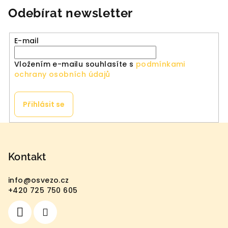
Odebírat newsletter
E-mail
Vložením e-mailu souhlasíte s
podmínkami
ochrany osobních údajů
Přihlásit se
Z
á
p
Kontakt
a
info
@
osvezo.cz
t
+420 725 750 605
í