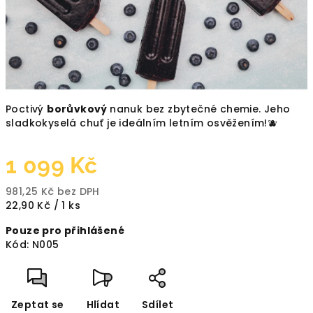
Poctivý
borůvkový
nanuk bez zbytečné chemie. Jeho
sladkokyselá chuť je ideálním letním osvěžením!🫐
1 099 Kč
981,25 Kč bez DPH
Měrná
22,90 Kč / 1 ks
cena:
Pouze pro přihlášené
Kód:
N005
Zeptat se
Hlídat
Sdílet