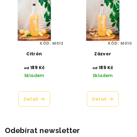
hvězdiček.
hvězdiček.
KÓD:
M012
KÓD:
M010
Citrón
Zázvor
189 Kč
189 Kč
od
od
Skladem
Skladem
Průměrné
Průměrné
hodnocení
hodnocení
produktu
produktu
Detail
Detail
je
je
5,0
4,4
z
z
5
5
hvězdiček.
hvězdiček.
Odebírat newsletter