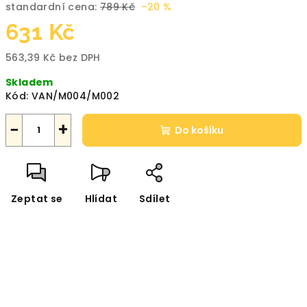
standardní cena:
789 Kč
–20 %
631 Kč
563,39 Kč bez DPH
Měrná
Skladem
cena:
Kód:
VAN/M004/M002
−
+
Do košíku
Zeptat se
Hlídat
Sdílet