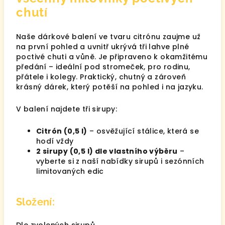
chutí
Naše dárkové balení ve tvaru citrónu zaujme už
na první pohled a uvnitř ukrývá tři lahve plné
poctivé chuti a vůně. Je připraveno k okamžitému
předání – ideální pod stromeček, pro rodinu,
přátele i kolegy. Praktický, chutný a zároveň
krásný dárek, který potěší na pohled i na jazyku.
V balení najdete tři sirupy:
Citrón (0,5 l)
– osvěžující stálice, která se
hodí vždy
2 sirupy (0,5 l) dle vlastního výběru
–
vyberte si z naší nabídky sirupů i sezónních
limitovaných edic
Složení: