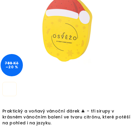
z
5
hvězdiček.
789 Kč
–20 %
Praktický a voňavý vánoční dárek 🎄 – tři sirupy v
krásném vánočním balení ve tvaru citrónu, které potěší
na pohled i na jazyku.