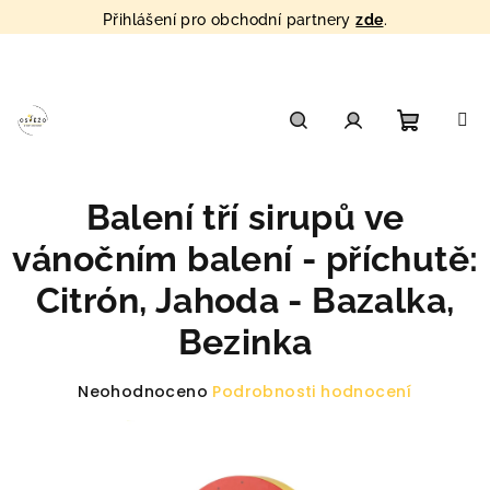
Přihlášení pro obchodní partnery
zde
.
Přejít
na
obsah
Nákupn
Hledat
Přihlášení
Balení tří sirupů ve
košík
vánočním balení - příchutě:
Citrón, Jahoda - Bazalka,
Bezinka
Průměrné
Neohodnoceno
Podrobnosti hodnocení
hodnocení
produktu
je
0,0