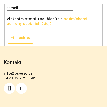
E-mail
Vložením e-mailu souhlasíte s
podmínkami
ochrany osobních údajů
Přihlásit se
Z
á
p
Kontakt
a
info
@
osvezo.cz
t
+420 725 750 605
í