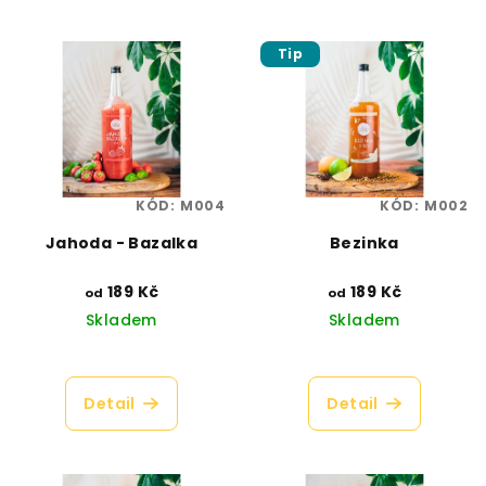
Tip
KÓD:
M004
KÓD:
M002
Jahoda - Bazalka
Bezinka
189 Kč
189 Kč
od
od
Skladem
Skladem
Průměrné
Průměrné
hodnocení
hodnocení
produktu
produktu
Detail
Detail
je
je
4,3
4,6
z
z
5
5