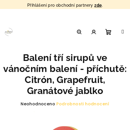
Přihlášení pro obchodní partnery
zde
.
Přejít
na
obsah
Nákupn
Hledat
Přihlášení
Balení tří sirupů ve
košík
vánočním balení - příchutě:
Citrón, Grapefruit,
Granátové jablko
Průměrné
Neohodnoceno
Podrobnosti hodnocení
hodnocení
produktu
je
0,0