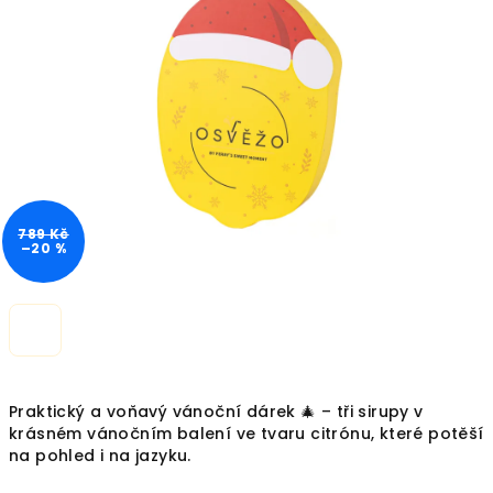
z
5
hvězdiček.
789 Kč
–20 %
Praktický a voňavý vánoční dárek 🎄 – tři sirupy v
krásném vánočním balení ve tvaru citrónu, které potěší
na pohled i na jazyku.