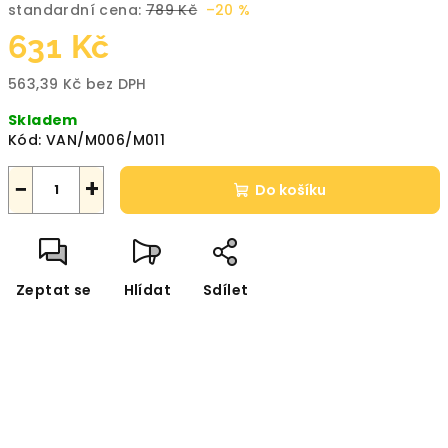
standardní cena:
789 Kč
–20 %
631 Kč
563,39 Kč bez DPH
Měrná
Skladem
cena:
Kód:
VAN/M006/M011
−
+
Do košíku
Zeptat se
Hlídat
Sdílet