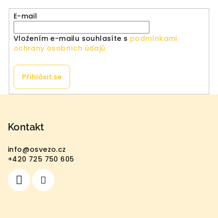
E-mail
Vložením e-mailu souhlasíte s
podmínkami
ochrany osobních údajů
Přihlásit se
Z
á
p
Kontakt
a
info
@
osvezo.cz
t
+420 725 750 605
í