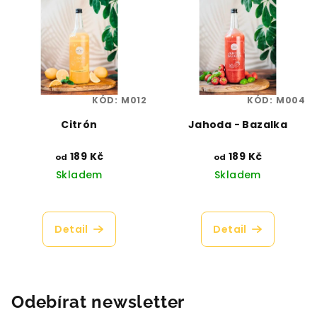
hvězdiček.
hvězdiček.
KÓD:
M012
KÓD:
M004
Citrón
Jahoda - Bazalka
189 Kč
189 Kč
od
od
Skladem
Skladem
Průměrné
Průměrné
hodnocení
hodnocení
produktu
produktu
Detail
Detail
je
je
5,0
4,3
z
z
5
5
hvězdiček.
hvězdiček.
Odebírat newsletter