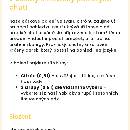
chutí
Naše dárkové balení ve tvaru citrónu zaujme už
na první pohled a uvnitř ukrývá tři lahve plné
poctivé chuti a vůně. Je připraveno k okamžitému
předání – ideální pod stromeček, pro rodinu,
přátele i kolegy. Praktický, chutný a zároveň
krásný dárek, který potěší na pohled i na jazyku.
V balení najdete tři sirupy:
Citrón (0,5 l)
– osvěžující stálice, která se
hodí vždy
2 sirupy (0,5 l) dle vlastního výběru
–
vyberte si z naší nabídky sirupů i sezónních
limitovaných edic
Složení: