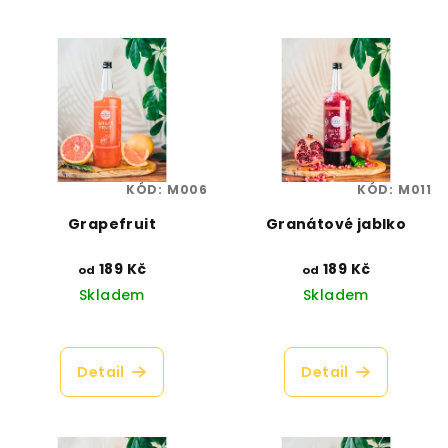
KÓD:
M006
KÓD:
M011
Grapefruit
Granátové jablko
189 Kč
189 Kč
od
od
Skladem
Skladem
Průměrné
Průměrné
hodnocení
hodnocení
produktu
produktu
Detail
Detail
je
je
4,9
4,3
z
z
5
5