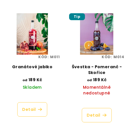
Tip
KÓD:
M011
KÓD:
M014
Granátové jablko
Švestka - Pomeranč -
Skořice
189 Kč
189 Kč
od
od
Skladem
Momentálně
nedostupné
Průměrné
hodnocení
Průměrné
produktu
hodnocení
Detail
je
produktu
Detail
4,3
je
z
5,0