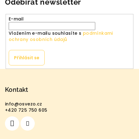
Odebírat newsletter
E-mail
Vložením e-mailu souhlasíte s
podmínkami
ochrany osobních údajů
Přihlásit se
Z
á
p
Kontakt
a
info
@
osvezo.cz
t
+420 725 750 605
í