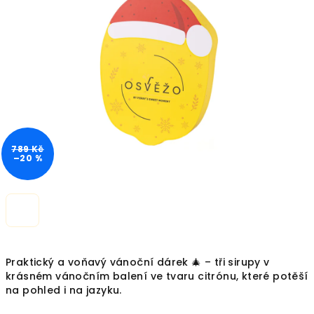
z
5
hvězdiček.
789 Kč
–20 %
Praktický a voňavý vánoční dárek 🎄 – tři sirupy v
krásném vánočním balení ve tvaru citrónu, které potěší
na pohled i na jazyku.