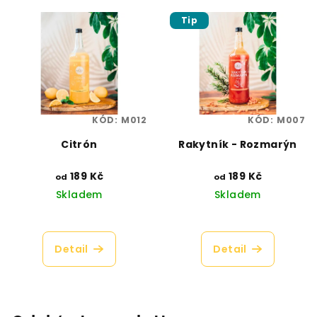
5
z
hvězdiček.
5
Tip
hvězdiček.
KÓD:
M012
KÓD:
M007
Citrón
Rakytník - Rozmarýn
189 Kč
189 Kč
od
od
Skladem
Skladem
Průměrné
Průměrné
hodnocení
hodnocení
produktu
produktu
Detail
Detail
je
je
5,0
5,0
z
z
5
5
hvězdiček.
hvězdiček.