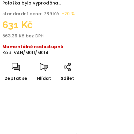
Položka byla vyprodána…
standardní cena:
789 Kč
–20 %
631 Kč
563,39 Kč bez DPH
Měrná
Momentálně nedostupné
cena:
Kód:
VAN/M011/M014
Zeptat se
Hlídat
Sdílet