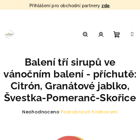
Přihlášení pro obchodní partnery
zde
.
Přejít
na
obsah
Nákupn
Hledat
Přihlášení
Balení tří sirupů ve
košík
vánočním balení - příchutě:
Citrón, Granátové jablko,
Švestka-Pomeranč-Skořice
Průměrné
Neohodnoceno
Podrobnosti hodnocení
hodnocení
produktu
je
0,0