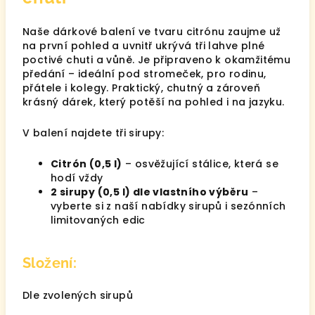
Naše dárkové balení ve tvaru citrónu zaujme už
na první pohled a uvnitř ukrývá tři lahve plné
poctivé chuti a vůně. Je připraveno k okamžitému
předání – ideální pod stromeček, pro rodinu,
přátele i kolegy. Praktický, chutný a zároveň
krásný dárek, který potěší na pohled i na jazyku.
V balení najdete tři sirupy:
Citrón (0,5 l)
– osvěžující stálice, která se
hodí vždy
2 sirupy (0,5 l) dle vlastního výběru
–
vyberte si z naší nabídky sirupů i sezónních
limitovaných edic
Složení:
Dle zvolených sirupů