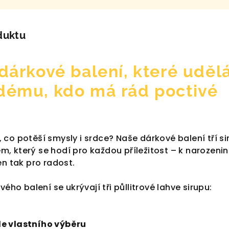
duktu
 dárkové balení, které uděl
dému, kdo má rád poctivé
co potěší smysly i srdce? Naše dárkové balení tří si
, který se hodí pro každou příležitost – k narozeni
en tak pro radost.
vého balení se ukrývají tři půllitrové lahve sirupu:
dle vlastního výběru