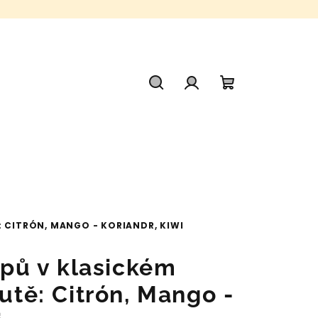
Hledat
Přihlášení
Nákupní
košík
Ě: CITRÓN, MANGO - KORIANDR, KIWI
rupů v klasickém
hutě: Citrón, Mango -