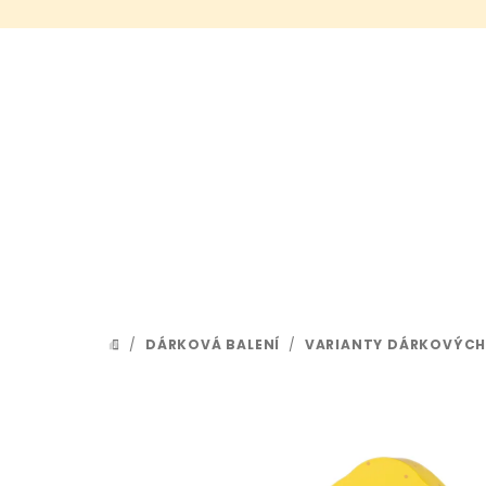
Přejít
na
obsah
/
DÁRKOVÁ BALENÍ
/
VARIANTY DÁRKOVÝCH
DOMŮ