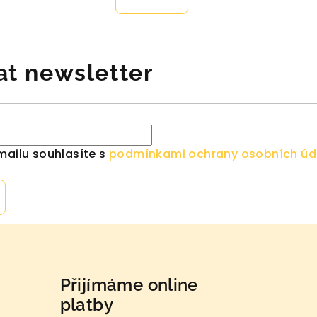
je
4,4
z
at newsletter
5
k.
hvězdiček.
mailu souhlasíte s
podmínkami ochrany osobních úd
Přijímáme online
platby