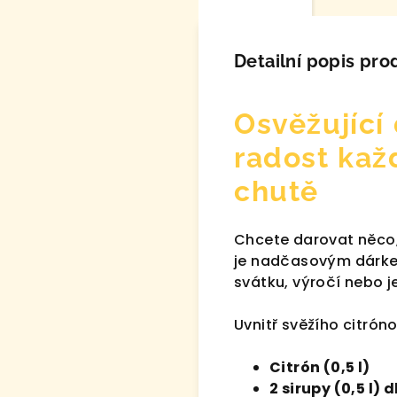
Detailní popis pro
Osvěžující
radost kaž
chutě
Chcete darovat něco, 
je nadčasovým dárkem
svátku, výročí nebo j
Uvnitř svěžího citróno
Citrón (0,5 l)
2 sirupy (0,5 l) 