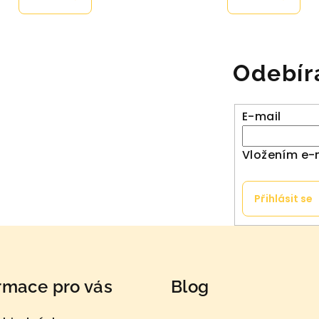
je
je
5,0
5,0
z
z
5
Odebír
5
hvězdiček.
hvězdiče
E-mail
Vložením e-
Přihlásit se
rmace pro vás
Blog