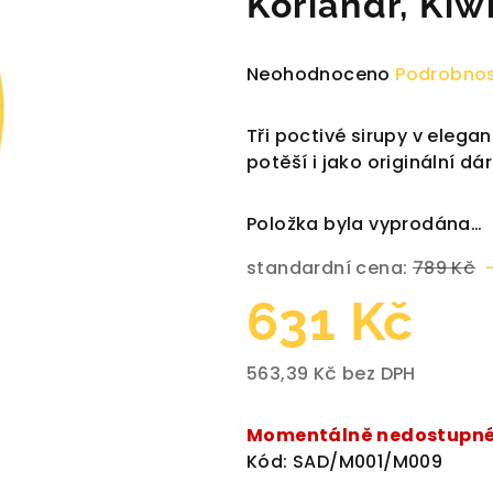
Koriandr, Kiw
Průměrné
Neohodnoceno
Podrobnos
hodnocení
produktu
Tři poctivé sirupy v elega
je
potěší i jako originální dá
0,0
z
Položka byla vyprodána…
5
hvězdiček.
standardní cena:
789 Kč
631 Kč
563,39 Kč bez DPH
Měrná
cena:
Momentálně nedostupn
Kód:
SAD/M001/M009