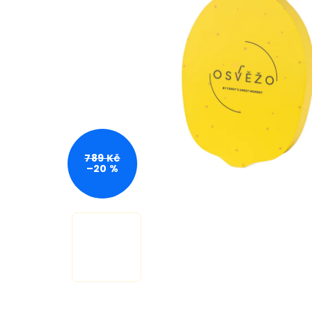
789 Kč
–20 %