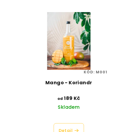
KÓD:
M001
Mango - Koriandr
189 Kč
od
Skladem
Průměrné
hodnocení
Detail
produktu