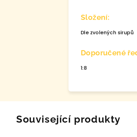
Složení:
Dle zvolených sirupů
Doporučené řed
1:8
Související produkty