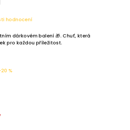
i
ti hodnocení
ntním dárkovém balení 🎁. Chuť, která
rek pro každou příležitost.
–20 %
é