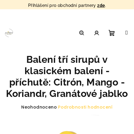
Přihlášení pro obchodní partnery
zde
.
Přejít
na
obsah
Nákupn
Hledat
Přihlášení
Balení tří sirupů v
košík
klasickém balení -
příchutě: Citrón, Mango -
Koriandr, Granátové jablko
Průměrné
Neohodnoceno
Podrobnosti hodnocení
hodnocení
produktu
je
0,0