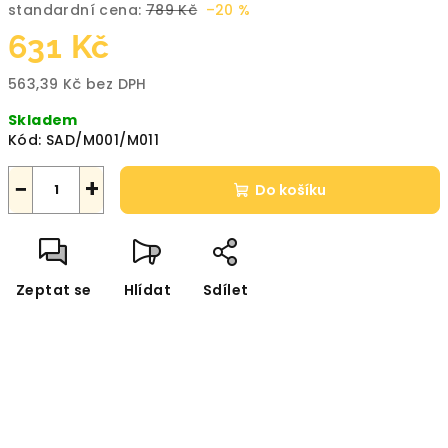
standardní cena:
789 Kč
–20 %
631 Kč
563,39 Kč bez DPH
Měrná
Skladem
cena:
Kód:
SAD/M001/M011
−
+
Do košíku
Zeptat se
Hlídat
Sdílet