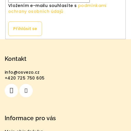
Vložením e-mailu souhlasíte s
podmínkami
ochrany osobních údajů
Přihlásit se
Z
á
p
Kontakt
a
info
@
osvezo.cz
t
+420 725 750 605
í
Informace pro vás