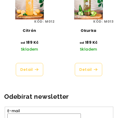
KÓD:
M012
KÓD:
M013
Citrón
Okurka
189 Kč
189 Kč
od
od
Skladem
Skladem
Průměrné
Průměrné
hodnocení
hodnocení
produktu
produktu
Detail
Detail
je
je
5,0
5,0
z
z
5
5
hvězdiček.
hvězdiček.
Odebírat newsletter
E-mail