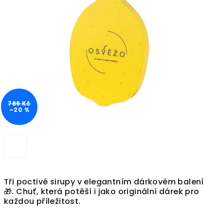
z
5
hvězdiček.
789 Kč
–20 %
Tři poctivé sirupy v elegantním dárkovém balení
🎁. Chuť, která potěší i jako originální dárek pro
každou příležitost.