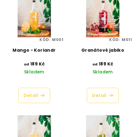
KÓD:
M001
KÓD:
M011
Mango - Koriandr
Granátové jablko
189 Kč
189 Kč
od
od
Skladem
Skladem
Průměrné
Průměrné
hodnocení
hodnocení
produktu
produktu
Detail
Detail
je
je
4,4
4,3
z
z
5
5
hvězdiček.
hvězdiček.