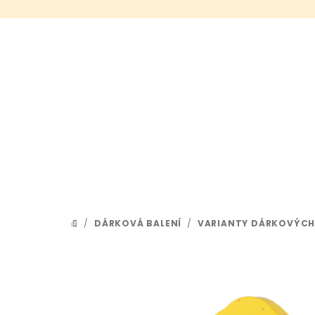
Přejít
na
obsah
/
DÁRKOVÁ BALENÍ
/
VARIANTY DÁRKOVÝCH
DOMŮ