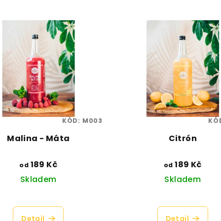
KÓD:
M003
KÓ
Malina - Máta
Citrón
189 Kč
189 Kč
od
od
Skladem
Skladem
Průměrné
Průměrn
hodnocení
hodnoce
Detail
Detail
produktu
produktu