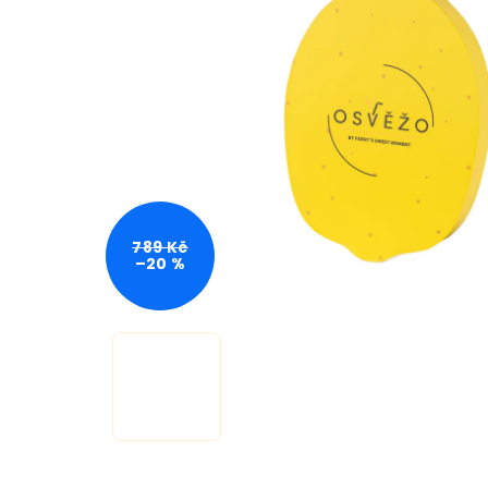
789 Kč
–20 %