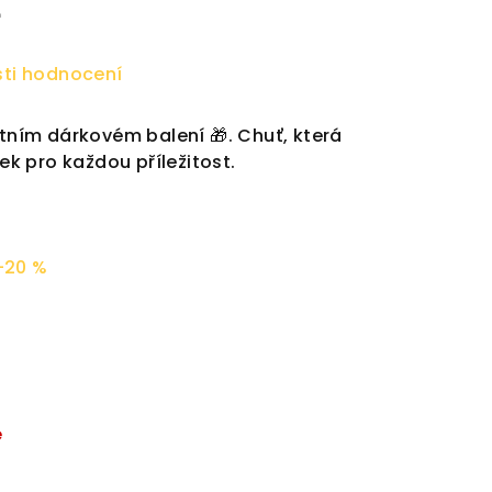
a
ti hodnocení
ntním dárkovém balení 🎁. Chuť, která
rek pro každou příležitost.
–20 %
é