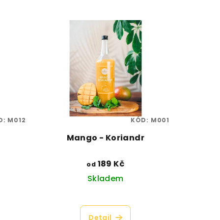
D:
M012
KÓD:
M001
Mango - Koriandr
189 Kč
od
Skladem
é
Průměrné
ní
hodnocení
Detail
produktu