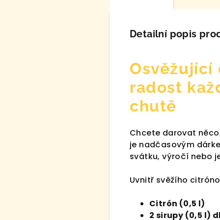
Detailní popis pro
Osvěžující
radost kaž
chutě
Chcete darovat něco, 
je nadčasovým dárkem
svátku, výročí nebo j
Uvnitř svěžího citróno
Citrón (0,5 l)
2 sirupy (0,5 l) 