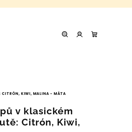
Hledat
Přihlášení
Nákupní
košík
: CITRÓN, KIWI, MALINA - MÁTA
rupů v klasickém
utě: Citrón, Kiwi,