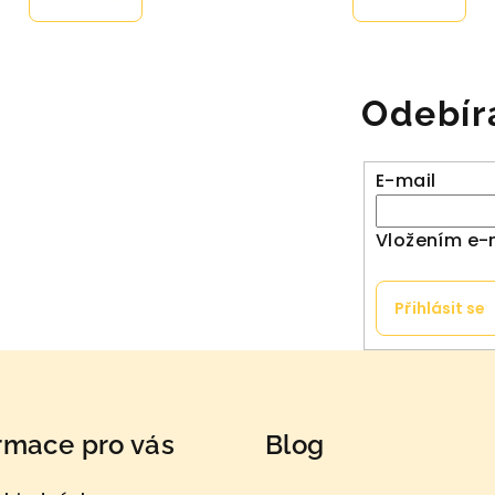
je
je
5,0
5,0
z
z
5
Odebír
5
hvězdiček.
hvězdiče
E-mail
Vložením e-
Přihlásit se
rmace pro vás
Blog