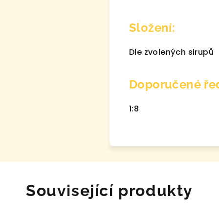
Složení:
Dle zvolených sirupů
Doporučené řed
1:8
Související produkty