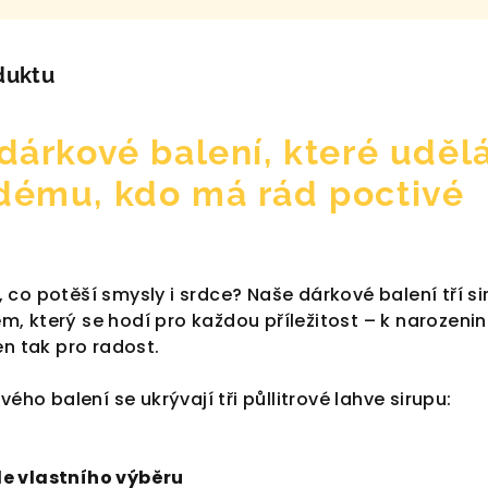
duktu
 dárkové balení, které uděl
dému, kdo má rád poctivé
co potěší smysly i srdce? Naše dárkové balení tří si
, který se hodí pro každou příležitost – k narozeni
en tak pro radost.
vého balení se ukrývají tři půllitrové lahve sirupu:
dle vlastního výběru