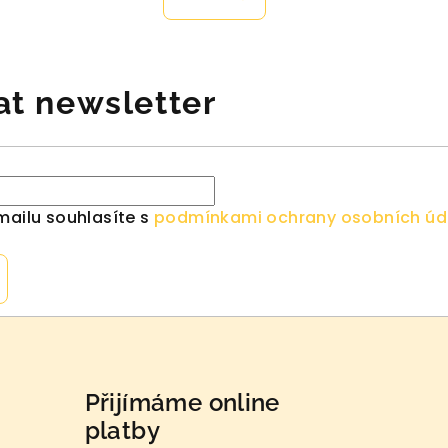
je
4,4
z
at newsletter
5
k.
hvězdiček.
mailu souhlasíte s
podmínkami ochrany osobních úd
Přijímáme online
platby