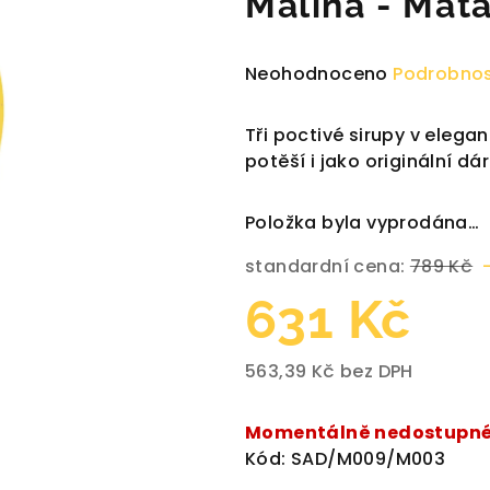
Malina - Mát
Průměrné
Neohodnoceno
Podrobnos
hodnocení
produktu
Tři poctivé sirupy v elega
je
potěší i jako originální dá
0,0
z
Položka byla vyprodána…
5
hvězdiček.
standardní cena:
789 Kč
631 Kč
563,39 Kč bez DPH
Měrná
cena:
Momentálně nedostupn
Kód:
SAD/M009/M003