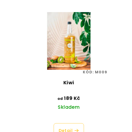
KÓD:
M009
Kiwi
189 Kč
od
Skladem
Průměrné
hodnocení
Detail
produktu