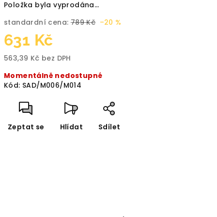
Položka byla vyprodána…
standardní cena:
789 Kč
–20 %
631 Kč
563,39 Kč bez DPH
Měrná
Momentálně nedostupné
cena:
Kód:
SAD/M006/M014
Zeptat se
Hlídat
Sdílet