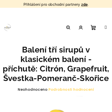
Přihlášení pro obchodní partnery
zde
.
Přejít
na
obsah
Nákupn
Hledat
Přihlášení
Balení tří sirupů v
košík
klasickém balení -
příchutě: Citrón, Grapefruit,
Švestka-Pomeranč-Skořice
Průměrné
Neohodnoceno
Podrobnosti hodnocení
hodnocení
produktu
je
0,0