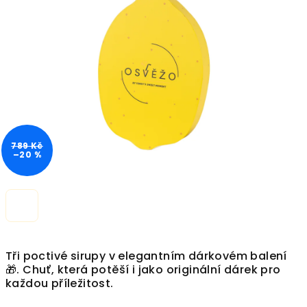
z
5
hvězdiček.
789 Kč
–20 %
Tři poctivé sirupy v elegantním dárkovém balení
🎁. Chuť, která potěší i jako originální dárek pro
každou příležitost.