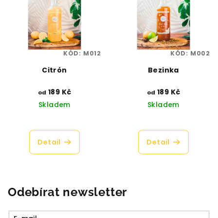
KÓD:
M012
KÓD:
M002
Citrón
Bezinka
189 Kč
189 Kč
od
od
Skladem
Skladem
Průměrné
Průměrné
hodnocení
hodnocení
produktu
produktu
Detail
Detail
je
je
5,0
4,6
z
z
5
5
hvězdiček.
hvězdiček.
Odebírat newsletter