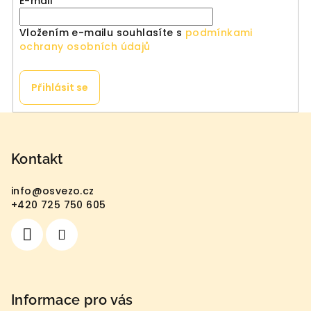
E-mail
Vložením e-mailu souhlasíte s
podmínkami
ochrany osobních údajů
Přihlásit se
Z
á
p
Kontakt
a
info
@
osvezo.cz
t
+420 725 750 605
í
Informace pro vás