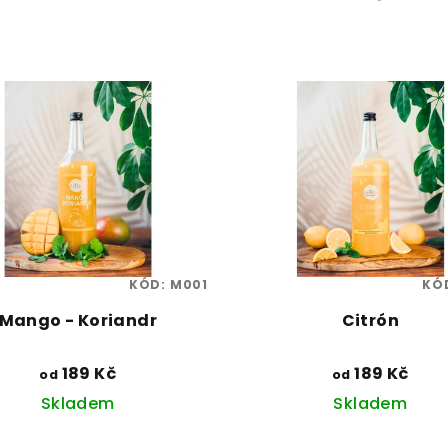
KÓD:
M001
KÓ
Mango - Koriandr
Citrón
189 Kč
189 Kč
od
od
Skladem
Skladem
Průměrné
Průměrn