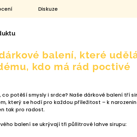
cení
Diskuze
duktu
 dárkové balení, které uděl
dému, kdo má rád poctivé
co potěší smysly i srdce? Naše dárkové balení tří si
, který se hodí pro každou příležitost – k narozeni
en tak pro radost.
vého balení se ukrývají tři půllitrové lahve sirupu: