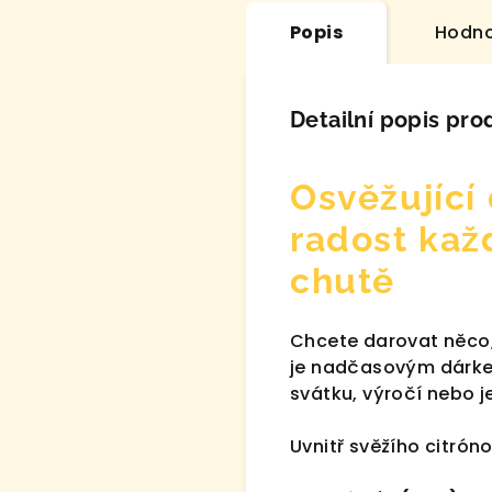
Popis
Hodno
Detailní popis pro
Osvěžující
radost kaž
chutě
Chcete darovat něco, 
je nadčasovým dárkem
svátku, výročí nebo j
Uvnitř svěžího citróno