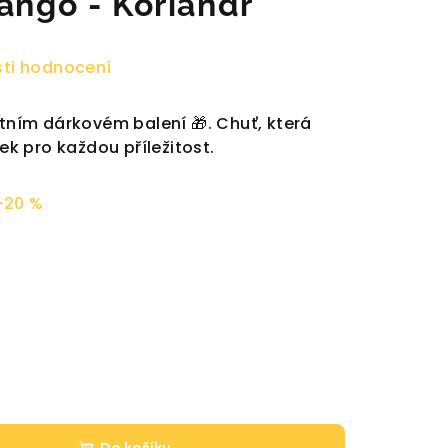
ango - Koriandr
ti hodnocení
ntním dárkovém balení 🎁. Chuť, která
rek pro každou příležitost.
–20 %