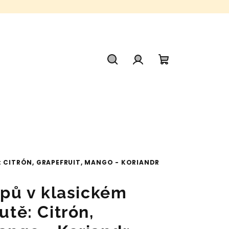
Hledat
Přihlášení
Nákupní
košík
Ě: CITRÓN, GRAPEFRUIT, MANGO - KORIANDR
rupů v klasickém
utě: Citrón,