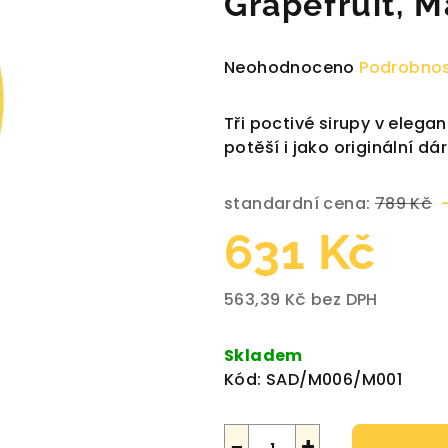
Grapefruit, M
Průměrné
Neohodnoceno
Podrobnos
hodnocení
produktu
Tři poctivé sirupy v elega
je
potěší i jako originální dá
0,0
z
standardní cena:
789 Kč
5
hvězdiček.
631 Kč
563,39 Kč bez DPH
Měrná
cena:
Skladem
Kód:
SAD/M006/M001
−
+