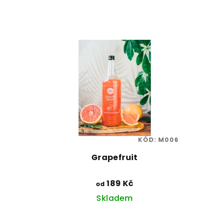
KÓD:
M006
Grapefruit
189 Kč
od
Skladem
Průměrné