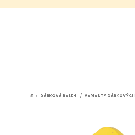
Přejít
na
obsah
/
DÁRKOVÁ BALENÍ
/
VARIANTY DÁRKOVÝCH
DOMŮ