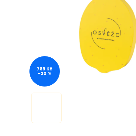
789 Kč
–20 %