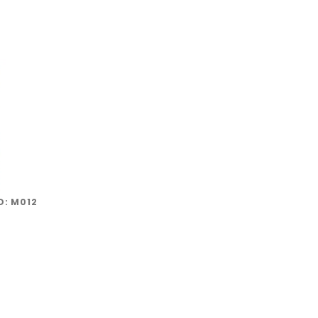
D:
M012
é