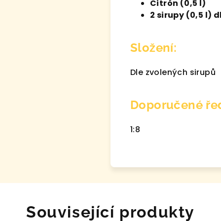
Citrón (0,5 l)
2 sirupy (0,5 l) 
Složení:
Dle zvolených sirupů
Doporučené řed
1:8
Související produkty