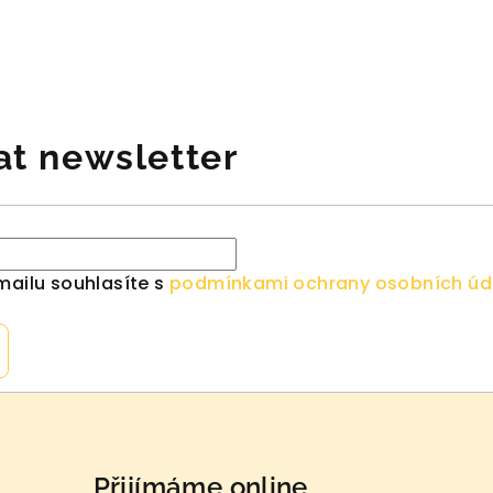
ní
at newsletter
k.
mailu souhlasíte s
podmínkami ochrany osobních úd
Přijímáme online