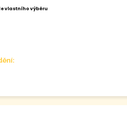
dle vlastního výběru
ění: